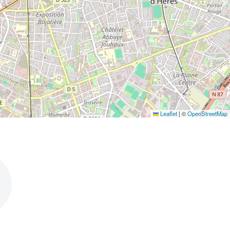
Leaflet
|
©
OpenStreetMap